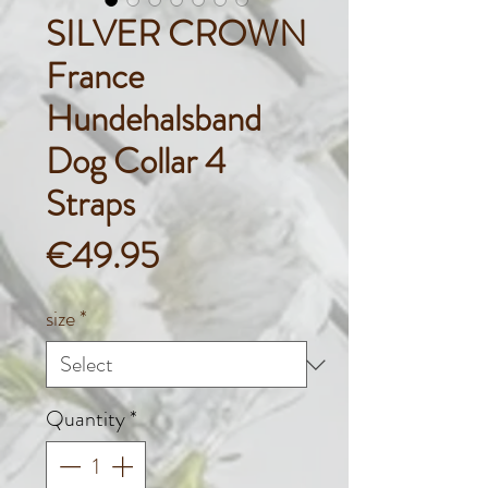
SILVER CROWN
France
Hundehalsband
Dog Collar 4
Straps
Price
€49.95
size
*
Quantity
*