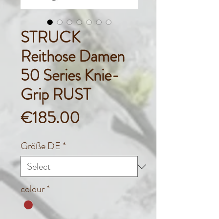
STRUCK
Reithose Damen
50 Series Knie-
Grip RUST
Price
€185.00
Größe DE
*
colour
*