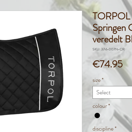
TORPOL S
Springen
veredelt B
SKU: 374-007N-CR
Pr
€74.95
size
*
Select
colour
*
discipline
*