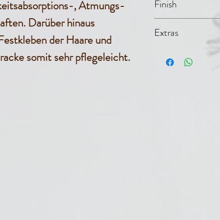
550 g Vlie
Finish
keitsabsorptions-, Atmungs-
Polyester)
aften. Darüber hinaus
Extras
Festkleben der Haare und
Denim-Be
acke somit sehr pflegeleicht.
Baumwolle
Polyester)