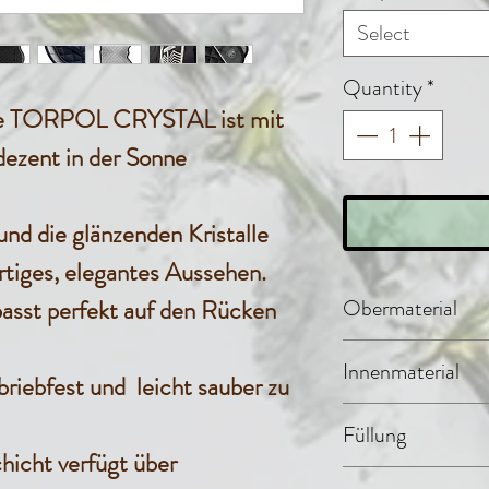
Select
Quantity
*
ke TORPOL CRYSTAL ist mit
dezent in der Sonne
nd die glänzenden Kristalle
artiges, elegantes Aussehen.
asst perfekt auf den Rücken
Obermaterial
Innenmaterial
riebfest und leicht sauber zu
Stepp-De
Evolon® (
Füllung
hicht verfügt über
Baumwolle
30% Polya