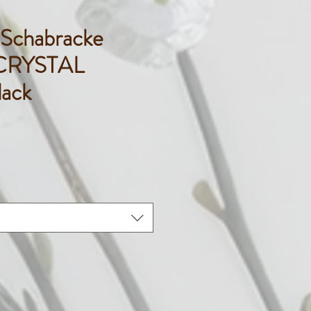
chabracke
 CRYSTAL
lack
ice